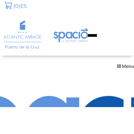
Skip
(0)
ES
to
main
content
Puerto de la Cruz
Menu