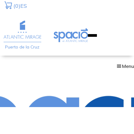
Skip
(0)
ES
to
main
content
Puerto de la Cruz
Menu