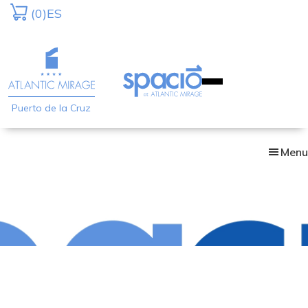
Skip
(0)
ES
to
main
content
Puerto de la Cruz
Menu