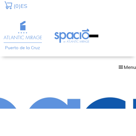
Skip
(0)
ES
to
main
content
Puerto de la Cruz
Menu