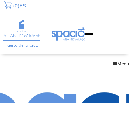
Skip
(0)
ES
to
main
content
Puerto de la Cruz
Menu