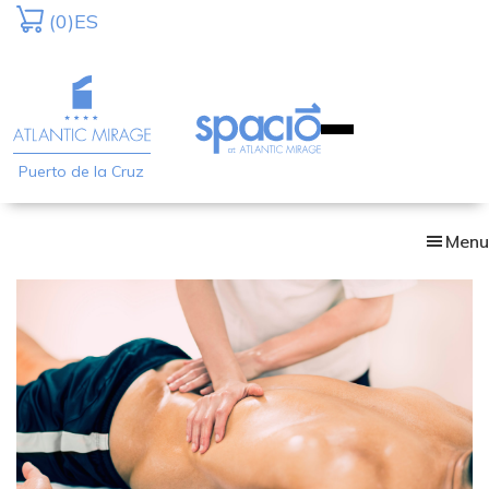
Skip
(0)
ES
to
main
content
Puerto de la Cruz
Menu