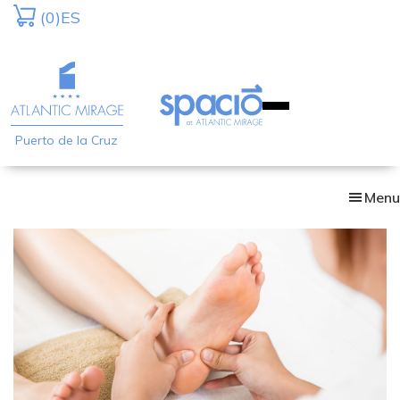
Skip
(0)
ES
to
main
content
Puerto de la Cruz
Menu