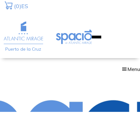
Skip
(0)
ES
to
main
content
Puerto de la Cruz
Menu