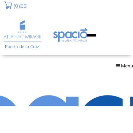
Skip
(0)
ES
to
main
content
Puerto de la Cruz
Menu