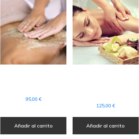
RITUAL «PIEL DE SEDA»
RITUAL PRODIGIO DE
+ ACCESO AL CIRCUITO
LOS OCÉANOS +
SPA
ACCESO AL CIRCUITO
SPA
95,00
€
125,00
€
Añadir al carrito
Añadir al carrito