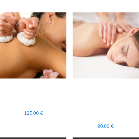
RITUAL DE LA
RITUAL
POLYNESIA + ACCESO
AROMATERAPIA
AL CIRCUITO SPA
MASAJE COMPLETO +
ACCESO AL CIRCUITO
125,00
€
SPA
90,00
€