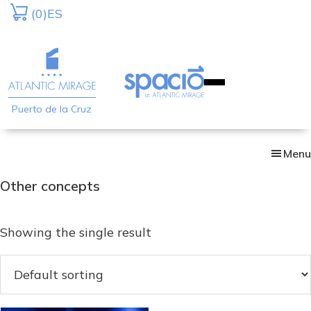
Skip
(0)
ES
to
main
content
Puerto de la Cruz
Menu
Other concepts
Showing the single result