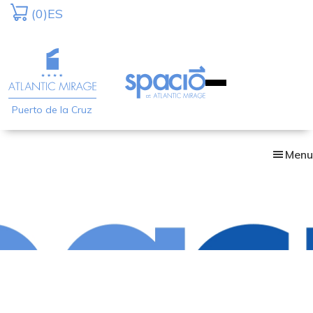
Skip
(0)
ES
to
main
content
Puerto de la Cruz
Menu