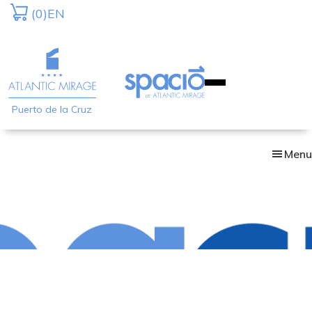
Skip
(0)
EN
to
main
content
Puerto de la Cruz
Menu