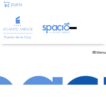
Skip
(0)
EN
to
main
content
Puerto de la Cruz
Menu