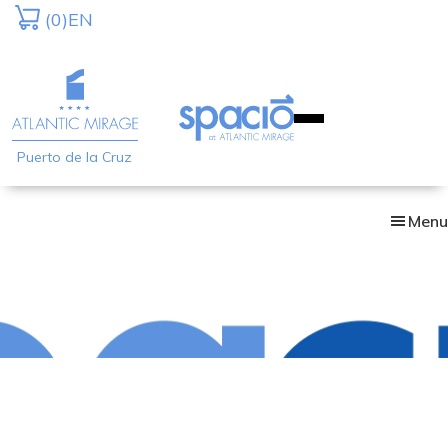
Skip
(0)
EN
to
main
content
Puerto de la Cruz
Menu