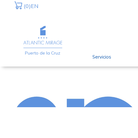
Skip
Skip
(0)
EN
to
to
primary
main
navigation
content
Puerto de la Cruz
Servicios