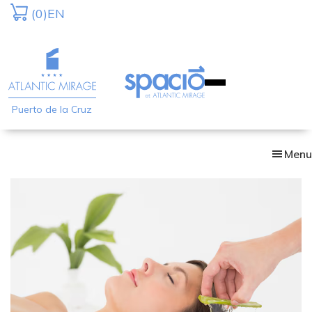
Skip
(0)
EN
to
main
content
Puerto de la Cruz
Menu