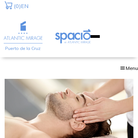
Skip
(0)
EN
to
main
content
Puerto de la Cruz
Menu