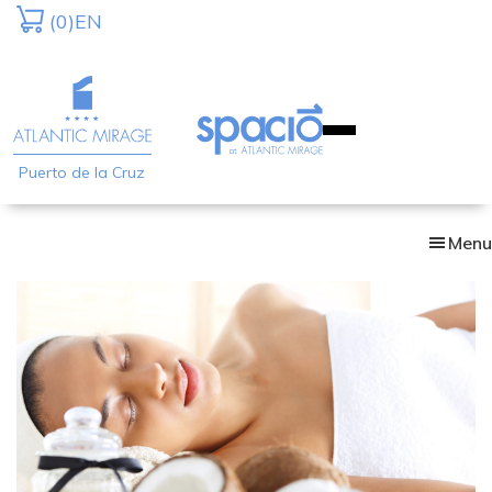
Skip
(0)
EN
to
main
content
Puerto de la Cruz
Menu