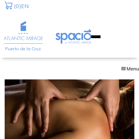
Skip
(0)
EN
to
main
content
Puerto de la Cruz
Menu