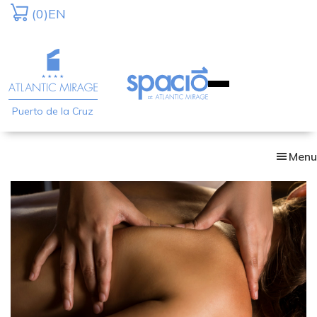
Skip
(0)
EN
to
main
content
Puerto de la Cruz
Menu