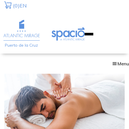
Skip
(0)
EN
to
main
content
Puerto de la Cruz
Menu