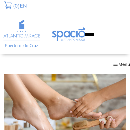
Skip
(0)
EN
to
main
content
Puerto de la Cruz
Menu