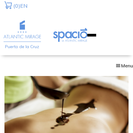
Skip
(0)
EN
to
main
content
Puerto de la Cruz
Menu