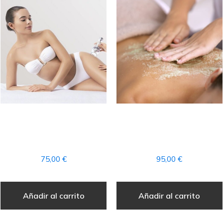
TRATAMIENTO
RITUAL «PIEL DE SEDA»
ADELGAZANTE Y
+ ACCESO AL CIRCUITO
REAFIRMANTE
SPA
75,00
€
95,00
€
Añadir al carrito
Añadir al carrito