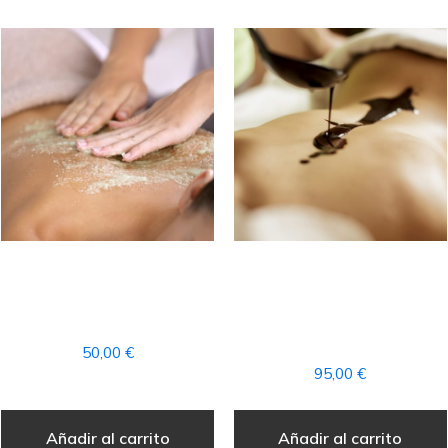
TRATAMIENTO PEELING
RITUAL
CORPORAL «PIEL DE
CHOCOLATERAPIA
SEDA»
+ACCESO AL CIRCUITO
SPA
50,00
€
95,00
€
Añadir al carrito
Añadir al carrito