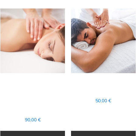
RITUAL
MASAJE TERAPEÚTICO
AROMATERAPIA
PROFUNDO PARCIAL
MASAJE COMPLETO +
50,00
€
ACCESO AL CIRCUITO
SPA
90,00
€