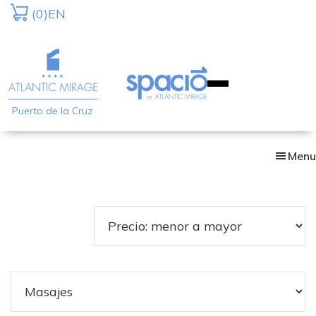
Skip
(0)
EN
to
main
content
Puerto de la Cruz
Menu